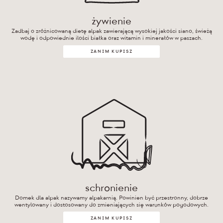
żywienie
Zadbaj o zróżnicowaną dietę alpak zawierającą wysokiej jakości siano, świeżą
wodę i odpowiednie ilości białka oraz witamin i minerałów w paszach.
ZANIM KUPISZ
schronienie
Domek dla alpak nazywamy alpakarnią. Powinien być przestronny, dobrze
wentylowany i dostosowany do zmieniających się warunków pogodowych.
ZANIM KUPISZ