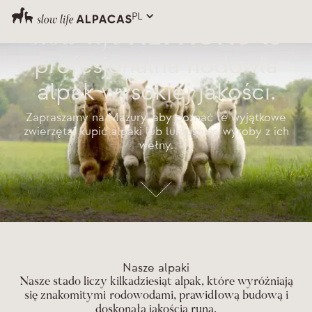
PL
ALPACAS
to
slow life
profesjonalna hodowla
alpak wysokiej jakości.
Zapraszamy na Mazury, aby poznać te wyjątkowe
zwierzęta, kupić alpaki lub luksusowe wyroby z ich
wełny.
Nasze alpaki
Nasze stado liczy kilkadziesiąt alpak, które wyróżniają
się znakomitymi rodowodami, prawidłową budową i
doskonałą jakością runa.