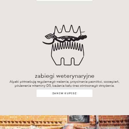
zabiegi weterynaryjne
Alpaki potrzebują regularnego ważenia, przycinania paznokci, szczepień,
podawania witaminy D3, badania kału oraz corocznego strzyżenia.
ZANIM KUPISZ