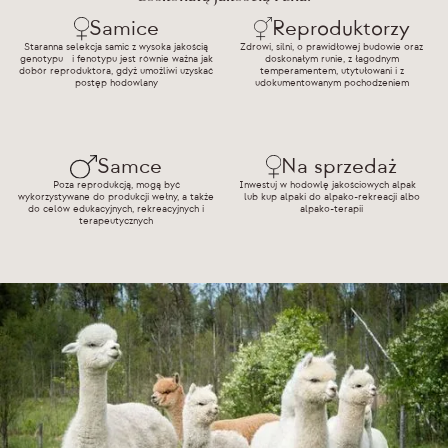
Samice
Reproduktorzy
Staranna selekcja samic z wysoka jakością
Zdrowi, silni, o prawidłowej budowie oraz
genotypu i fenotypu jest równie ważna jak
doskonałym runie, z łagodnym
dobór reproduktora, gdyż umożliwi uzyskać
temperamentem, utytułowani i z
postęp hodowlany
udokumentowanym pochodzeniem
Samce
Na sprzedaż
Poza reprodukcją, mogą być
Inwestuj w hodowlę jakościowych alpak
wykorzystywane do produkcji wełny, a także
lub kup alpaki do alpako-rekreacji albo
do celów edukacyjnych, rekreacyjnych i
alpako-terapii
terapeutycznych