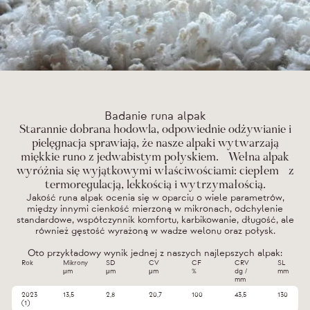
Badanie runa alpak
Starannie dobrana hodowla, odpowiednie odżywianie i
pielęgnacja sprawiają, że nasze alpaki wytwarzają
miękkie runo z jedwabistym połyskiem. Wełna alpak
wyróżnia się wyjątkowymi właściwościami: ciepłem z
termoregulacją, lekkością i wytrzymałością.
Jakość runa alpak ocenia się w oparciu o wiele parametrów,
między innymi cienkość mierzoną w mikronach, odchylenie
standardowe, współczynnik komfortu, karbikowanie, długość, ale
również gęstość wyrażoną w wadze welonu oraz połysk.
Oto przykładowy wynik jednej z naszych najlepszych alpak:
Rok
Mikrony
SD
CV
CF
CRV
SL
μm
μm
μm
%
dg /
mm
mm
2023
13,5
2,8
20,7
100
43,5
130
(1)