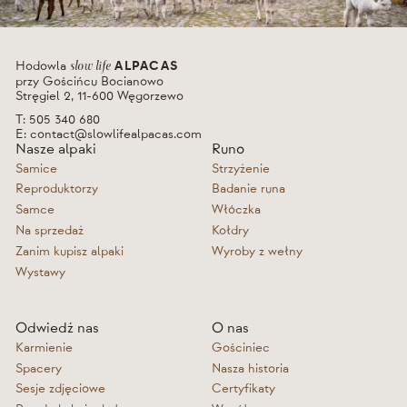
Hodowla
ALPACAS
slow life
przy Gościńcu Bocianowo
Stręgiel 2, 11-600 Węgorzewo
T:
505 340 680
E:
contact@slowlifealpacas.com
Nasze alpaki
Runo
Samice
Strzyżenie
Reproduktorzy
Badanie runa
Samce
Włóczka
Na sprzedaż
Kołdry
Zanim kupisz alpaki
Wyroby z wełny
Wystawy
Odwiedź nas
O nas
Karmienie
Gościniec
Spacery
Nasza historia
Sesje zdjęciowe
Certyfikaty